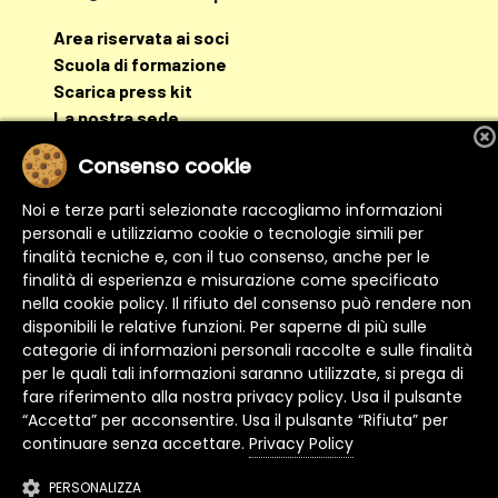
Area riservata ai soci
Scuola di formazione
Scarica press kit
La nostra sede
Consenso cookie
Noi e terze parti selezionate raccogliamo informazioni
personali e utilizziamo cookie o tecnologie simili per
finalità tecniche e, con il tuo consenso, anche per le
finalità di esperienza e misurazione come specificato
nella cookie policy. Il rifiuto del consenso può rendere non
disponibili le relative funzioni. Per saperne di più sulle
categorie di informazioni personali raccolte e sulle finalità
per le quali tali informazioni saranno utilizzate, si prega di
fare riferimento alla nostra privacy policy. Usa il pulsante
“Accetta” per acconsentire. Usa il pulsante “Rifiuta” per
continuare senza accettare.
Privacy Policy
Copyright 2026
Consorzio di tutela Mozzarella di
Bufala Campana DOP
PERSONALIZZA